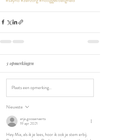
#sayno
#zelfzorg
#hooggevoeligheid
3 opmerkingen
Plaats een opmerking...
Nieuwste
anja.goossenaerts
19 apr 2021
Hey Mia, als ik je lees, hoor ik ook je stem erbij. 