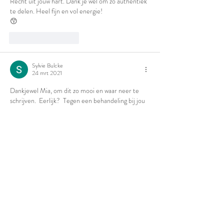
Recht uit jouw hart. Dank je wel om zo authentiek 
te delen. Heel fijn en vol energie!
😙
Like
Reageren
Sylvie Bulcke
24 mrt 2021
Dankjewel Mia, om dit zo mooi en waar neer te 
schrijven.  Eerlijk?  Tegen een behandeling bij jou 
zeg ik nooit nee.  😚
Like
Reageren
Karin Gillis
24 mrt 2021
Mooi geschreven Mia! Liefs Karin Gillis
Like
Reageren