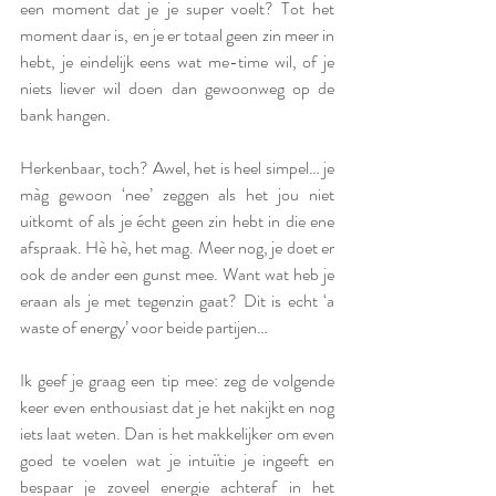
een moment dat je je super voelt? Tot het 
moment daar is, en je er totaal geen zin meer in 
hebt, je eindelijk eens wat me-time wil, of je 
niets liever wil doen dan gewoonweg op de 
bank hangen.
Herkenbaar, toch? Awel, het is heel simpel… je 
màg gewoon ‘nee’ zeggen als het jou niet 
uitkomt of als je écht geen zin hebt in die ene 
afspraak. Hè hè, het mag. Meer nog, je doet er 
ook de ander een gunst mee. Want wat heb je 
eraan als je met tegenzin gaat? Dit is echt ‘a 
waste of energy’ voor beide partijen…
Ik geef je graag een tip mee: zeg de volgende 
keer even enthousiast dat je het nakijkt en nog 
iets laat weten. Dan is het makkelijker om even 
goed te voelen wat je intuïtie je ingeeft en 
bespaar je zoveel energie achteraf in het 