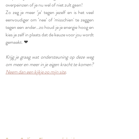
overpeinzen of je nu wel of niet zult gaan!
Zo zeg je meer ‘ja‘ tegen jezelf en is het veel 
eenvoudiger om ‘nee’ of 'misschien' te zeggen 
tegen een ander…zo houd je je energie hoog en 
kies je zelf in plaats dat de keuze voor jou wordt 
gemaakt. ❤
Krijg je graag wat ondersteuning op deze weg 
om meer en meer in je eigen kracht te komen? 
Neem dan een kijkje op mijn site
.